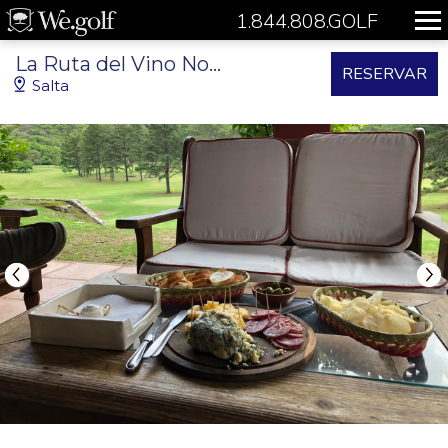
1.844.808.GOLF
La Ruta del Vino Norteña
RESERVAR
Salta