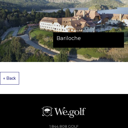
Bariloche
« Back
1.844.808.GOLF